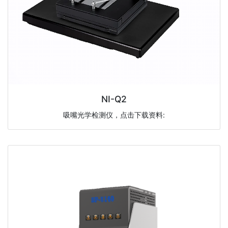
NI-Q2
吸嘴光学检测仪，点击下载资料: