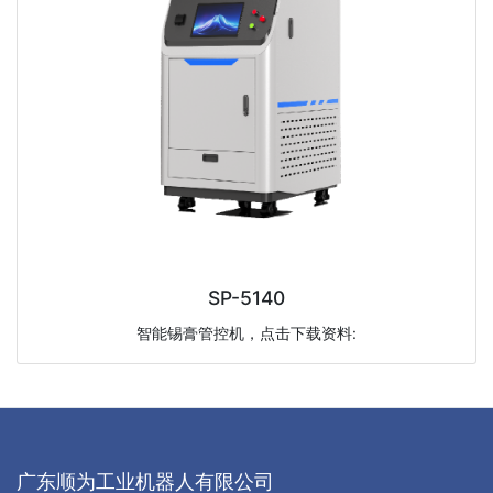
SP-5140
智能锡膏管控机，点击下载资料:
广东顺为工业机器人有限公司