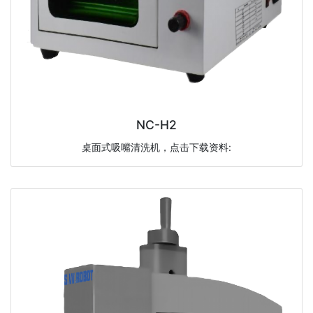
NC-H2
桌面式吸嘴清洗机，点击下载资料: