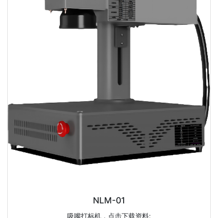
NLM-01
吸嘴打标机，点击下载资料: