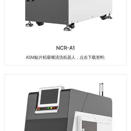
NCR-A1
ASM贴片机吸嘴清洗机器人，点击下载资料: